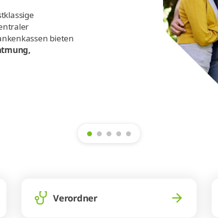
stklassige
entraler
rankenkassen bieten
atmung,
Verordner