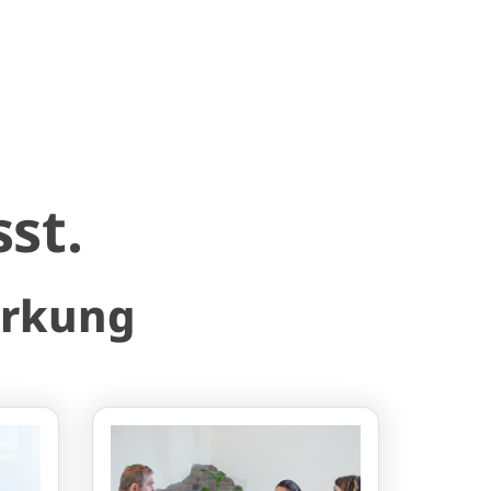
sst.
ärkung